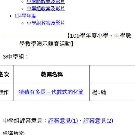
小學組教案及影片
中學組教案及影片
114學年度
小學組教案及影片
【
學年度小學、中學數
109
學教學演示競賽活動】
※
中學組：
名次
教案名稱
猜猜有多長－代數式的化簡
楊○綸
佳作
中學組評審意見：
評審意見(1)
、
評審意見(2)
獲選教案: