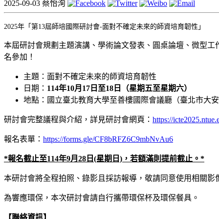
2025-09-03
蔡怡洵
2025年「第13屆師培國際研討會-面對不確定未來的師資培育韌性」
本屆研討會規劃主題演講、學術論文發表、圓桌論壇、微型工
名參加！
主題：面對不確定未來的師資培育韌性
日期：
114
年10月17日至18日（星期五至星期六）
地點：
國立臺北教育大學至善樓國際會議廳
（臺北市大安
研討會完整議程與介紹，詳見研討會網頁：
https://icte2025.ntue.
報名表單：
https://forms.gle/
CF8bRFZ6C9mbNvAu6
*報名截止至114年9月28日(星期日)，若額滿則提前截止。*
本研討會將全程拍照、錄影且採訪報導，敬請同意使用相關影
為響應環保，本次研討會請自行攜帶環保杯及環保餐具。
【聯絡資訊】