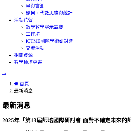
量與實測
幾何、代數思維與統計
活動花絮
數學教學演示競賽
工作坊
ICTME國際學術研討會
交流活動
相關資源
數學師培專書
:::
首頁
最新消息
最新消息
2025年「第13屆師培國際研討會-面對不確定未來